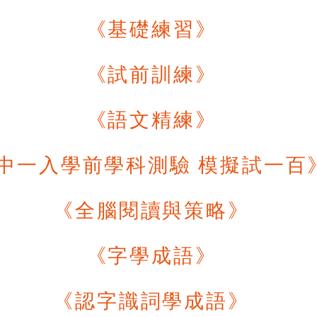
《基礎練習》
《試前訓練》
《語文精練》
中一入學前學科測驗 模擬試一百
《全腦閱讀與策略》
《字學成語》
《認字識詞學成語》